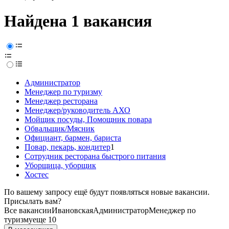
Найдена 1 вакансия
Администратор
Менеджер по туризму
Менеджер ресторана
Менеджер/руководитель АХО
Мойщик посуды, Помощник повара
Обвальщик/Мясник
Официант, бармен, бариста
Повар, пекарь, кондитер
1
Сотрудник ресторана быстрого питания
Уборщица, уборщик
Хостес
По вашему запросу ещё будут появляться новые вакансии.
Присылать вам?
Все вакансии
Ивановская
Администратор
Менеджер по
туризму
еще 10