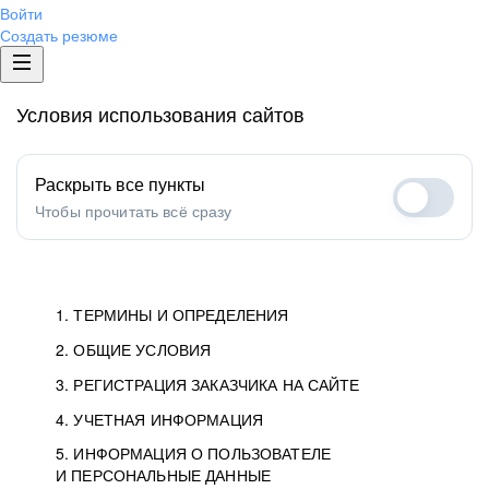
Войти
Создать резюме
Условия использования сайтов
Раскрыть все пункты
Чтобы прочитать всё сразу
1. ТЕРМИНЫ И ОПРЕДЕЛЕНИЯ
2. ОБЩИЕ УСЛОВИЯ
1.1. Хэдхантер
исполнитель, юридическое
лицо ООО «Хэдхантер», ИНН
Условия определяют отношения между Заказчиками,
3. РЕГИСТРАЦИЯ ЗАКАЗЧИКА НА САЙТЕ
7718620740, адрес: 129085,
Пользователями и Хэдхантер.
Как происходит регистрация Заказчиков
4. УЧЕТНАЯ ИНФОРМАЦИЯ
г. Москва, ул. Годовикова,
и Пользователей на Сайте.
Условия отражают то, как работает Хэдхантер, Сайт
5. ИНФОРМАЦИЯ О ПОЛЬЗОВАТЕЛЕ
Данные для доступа в Личный кабинет не должны
д.9, стр.10.
и все сервисы.
И ПЕРСОНАЛЬНЫЕ ДАННЫЕ
попадать к посторонним лицам. Для этого Заказчик
Мы перечисляем, какие документы нужны